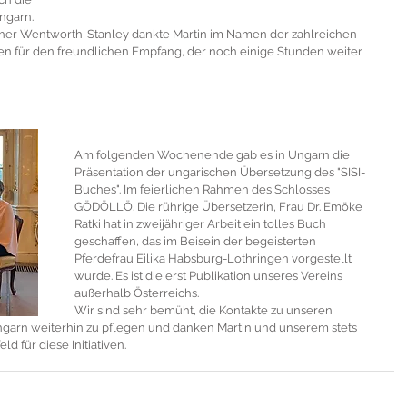
ngarn.
pher Wentworth-Stanley dankte Martin im Namen der zahlreichen 
ten für den freundlichen Empfang, der noch einige Stunden weiter 
Am folgenden Wochenende gab es in Ungarn die 
Präsentation der ungarischen Übersetzung des "SISI-
Buches". Im feierlichen Rahmen des Schlosses 
GÖDÖLLÖ. Die rührige Übersetzerin, Frau Dr. Emöke 
Ratki hat in zweijähriger Arbeit ein tolles Buch 
geschaffen, das im Beisein der begeisterten 
Pferdefrau Eilika Habsburg-Lothringen vorgestellt 
wurde. Es ist die erst Publikation unseres Vereins 
außerhalb Österreichs.
Wir sind sehr bemüht, die Kontakte zu unseren 
garn weiterhin zu pflegen und danken Martin und unserem stets 
d für diese Initiativen.