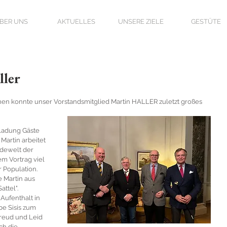
BER UNS
AKTUELLES
UNSERE ZIELE
GESTÜTE
ller
onen konnte unser Vorstandsmitglied Martin HALLER zuletzt großes 
ladung Gäste 
Martin arbeitet 
rdewelt der 
em Vortrag viel 
r Population.
e Martin aus 
ttel". 
Aufenthalt in 
be Sisis zum 
reud und Leid 
ch die 