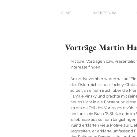
HOME
IMPRESSUM
Ü
Vorträge Martin Ha
Mit zwei Vorträgen bzw. Präsentati
Interesse finden.
Am 21. November waren wir auf Ein
des Österreichischen Jockey-Clubs. 
zurzeit an einem Buch über die Pfe
Familie Kinsky und brachte mit sein
neues Licht in die Entstehung diese
Im ersten Teil des Vortrages erzählt
und um sein Buch "SISI, Kaiserin im Sa
Erlebnisse aus seinem langjährigen 
Irland erklärten viele Motive zur Lie
Jagdreiten, er erklärte umfassend F
des Reitens im Damensattel und  au