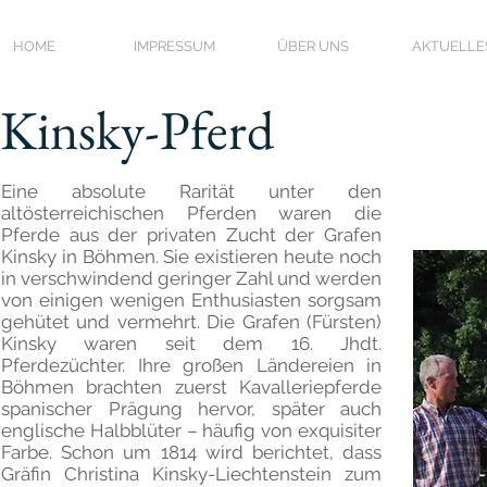
HOME
IMPRESSUM
ÜBER UNS
AKTUELLE
Kinsky-Pferd
Eine absolute Rarität unter den
altösterreichischen Pferden waren die
Pferde aus der privaten Zucht der Grafen
Kinsky in Böhmen. Sie existieren heute noch
in verschwindend geringer Zahl und werden
von einigen wenigen Enthusiasten sorgsam
gehütet und vermehrt. Die Grafen (Fürsten)
Kinsky waren seit dem 16. Jhdt.
Pferdezüchter. Ihre großen Ländereien in
Böhmen brachten zuerst Kavalleriepferde
spanischer Prägung hervor, später auch
englische Halbblüter – häufig von exquisiter
Farbe. Schon um 1814 wird berichtet, dass
Gräfin Christina Kinsky-Liechtenstein zum