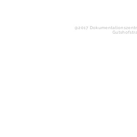
B
I
@2017 Dokumentationszentru
Gutshofstr