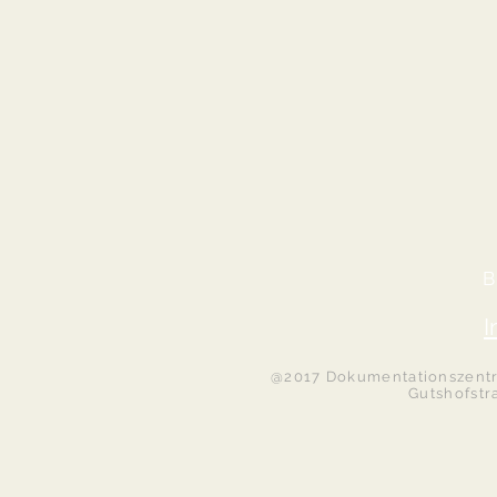
B
I
@2017 Dokumentationszentru
Gutshofstr