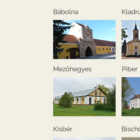
Bábolna
Kladru
Mezöhegyes
Piber
Kisbér
Bisch