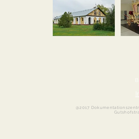
B
I
@2017 Dokumentationszentru
Gutshofstr